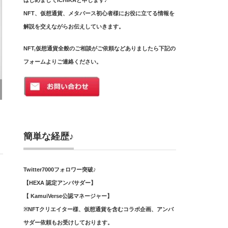
はじめましてICHIKAと申します♪
NFT、仮想通貨、メタバース
初心者様にお役に立てる情報を
解説を交えながらお伝えしていきます。
NFT,仮想通貨全般のご相談がご依頼などありましたら下記の
フォームよりご連絡ください。
簡単な経歴♪
Twitter7000フォロワー突破♪
【HEXA 認定アンバサダー】
【 KamuiVerse公認マネージャー】
※NFTクリエイター様、仮想通貨を含むコラボ企画、アンバ
サダー依頼もお受けしております。